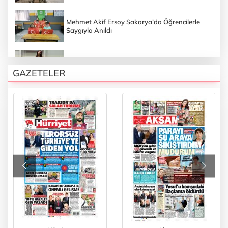
Mehmet Akif Ersoy Sakarya’da Öğrencilerle
Saygıyla Anıldı
Ecem Azra Sungur 60 Metrede Türkiye
Şampiyonu Oldu
GAZETELER
Yusuf Alemdar Ramazan Ziyaretlerine
Taraklı’dan Başladı
Sakarya’da Son 3 Ayda 2 Bin 500 Ağaç
Toprakla Buluştu
Ramazan Öncesi Marketlerde Sıkı Denetim