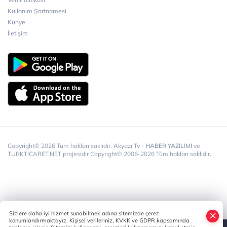
Sakarya Büyükşehir Belediyesi ‘Kadın Kadına’
Kullanım Şartnamesi
Projesiyle Taraklı’da
Künye
İletişim
Copyright© 2026 Tüm hakları saklıdır. Akyazı Tv -
HABER YAZILIMI
ve
TURKTICARET.NET projesidir Copyright© 2006-2026 Tüm hakları saklıdır.
Sizlere daha iyi hizmet sunabilmek adına sitemizde çerez
konumlandırmaktayız. Kişisel verileriniz, KVKK ve GDPR kapsamında