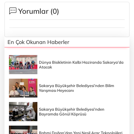
Yorumlar (
0
)
En Çok Okunan Haberler
Dünya Bisikletinin Kalbi Haziranda Sakarya’da
Atacak
Sakarya Büyükşehir Belediyesi’nden Bilim
Yarışması Heyecanı
Sakarya Büyükşehir Belediyesi’nden
Bayramda Gönül Köprüsü
Rahmi Doğan’dan Yeni Nesil Araç Teknolojileri