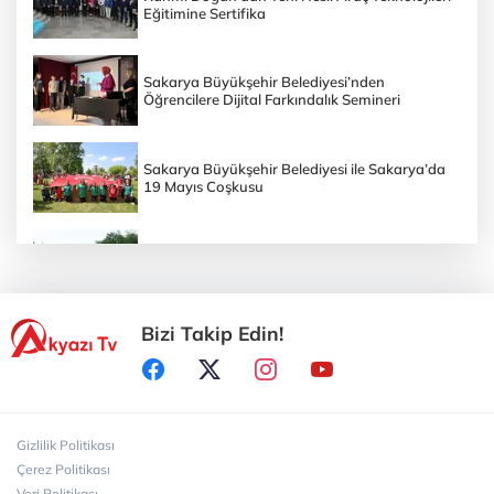
Eğitimine Sertifika
Sakarya Büyükşehir Belediyesi’nden
Öğrencilere Dijital Farkındalık Semineri
Sakarya Büyükşehir Belediyesi ile Sakarya’da
19 Mayıs Coşkusu
Sakarya Büyükşehir Belediyesi’nin Doğa
Yürüyüşünde 19 Mayıs
Bizi Takip Edin!
Sakarya Büyükşehir Belediyesi’nden Özel
Gereksinimli Gençlere Güvenli Yaşam
Sakarya Büyükşehir Belediyesi Kuşakları
Bisiklet Vadisi’nde Buluşturdu
Gizlilik Politikası
Çerez Politikası
Veri Politikası