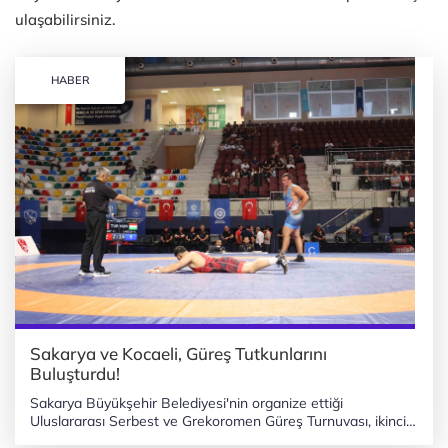
ulaşabilirsiniz.
HABER
Sakarya ve Kocaeli, Güreş Tutkunlarını
Buluşturdu!
Sakarya Büyükşehir Belediyesi'nin organize ettiği
Uluslararası Serbest ve Grekoromen Güreş Turnuvası, ikinci
gününde de yoğun bir mücadeleye sahne oldu. SAKARYA