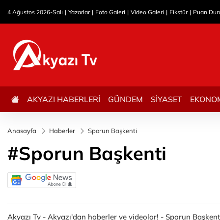
4 Ağustos 2026-Salı
Yazarlar
Foto Galeri
Video Galeri
Fikstür
Puan Du
AKYAZI HABERLERİ
GÜNDEM
SİYASET
EKONO
Anasayfa
Haberler
Sporun Başkenti
#Sporun Başkenti
Akyazı Tv - Akyazı'dan haberler ve videolar! - Sporun Başkenti