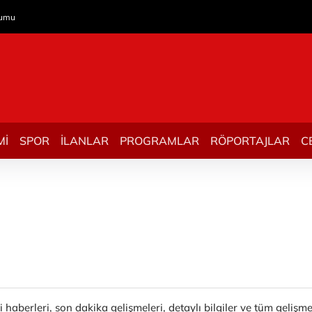
rumu
Mİ
SPOR
İLANLAR
PROGRAMLAR
RÖPORTAJLAR
C
 haberleri, son dakika gelişmeleri, detaylı bilgiler ve tüm geliş