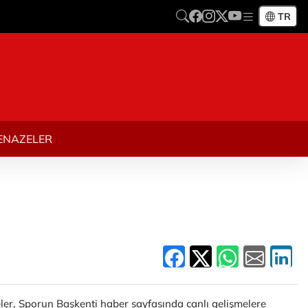
TR
ENAZELER
meler, Sporun Başkenti haber sayfasında canlı gelişmelere