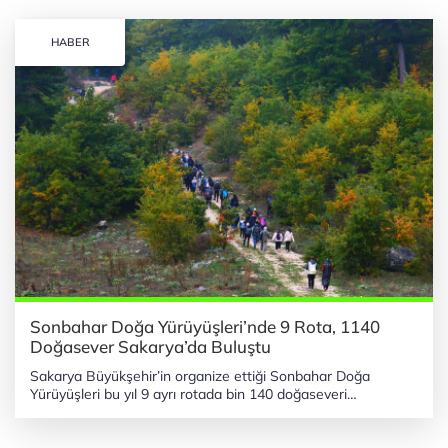
HABER
Sonbahar Doğa Yürüyüşleri’nde 9 Rota, 1140
Doğasever Sakarya’da Buluştu
Sakarya Büyükşehir’in organize ettiği Sonbahar Doğa
Yürüyüşleri bu yıl 9 ayrı rotada bin 140 doğaseveri
Sakarya’nın olağanüstü doğasıyla bir araya getirdi.
Katılımcılar, şehrin göz alıcı yaylaları, longoz ormanları,