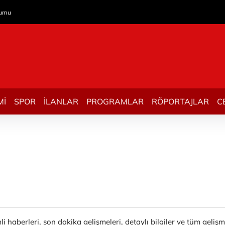
rumu
Mİ
SPOR
İLANLAR
PROGRAMLAR
RÖPORTAJLAR
C
i haberleri, son dakika gelişmeleri, detaylı bilgiler ve tüm geliş