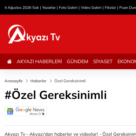
4 Ağustos 2026-Salı
Yazarlar
Foto Galeri
Video Galeri
Fikstür
Puan Du
AKYAZI HABERLERİ
GÜNDEM
SİYASET
EKONO
Anasayfa
Haberler
Özel Gereksinimli
#Özel Gereksinimli
Akyazı Tv - Akyazı'dan haberler ve videolar! - Özel Gereksiniml