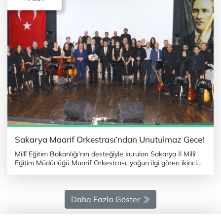
Sakarya Maarif Orkestrası’ndan Unutulmaz Gece!
Millî Eğitim Bakanlığı'nın desteğiyle kurulan Sakarya İl Millî
Eğitim Müdürlüğü Maarif Orkestrası, yoğun ilgi gören ikinci
konseri ile bir kez daha sanatseverlerin karşısına çıktı.
SAKARYA (İGFA) - Sakarya’daki çeşitli branşlardan gönüllü
öğretmenlerin bir araya gelerek oluşturduğu bu özel ekip,
amatör ruhu ve profesyonel anlayışı ile izleyicilere unutulmaz
Daha Fazla Göster
bir müzik gecesi sundu. YOĞUN KATILIM VE BEĞENİ İl Millî
Eğitim Müdürü, il ve ilçe yöneticileri, çok sayıda eğitimci ve