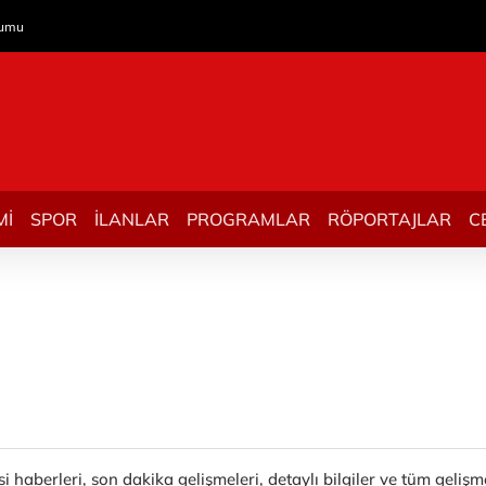
rumu
Mİ
SPOR
İLANLAR
PROGRAMLAR
RÖPORTAJLAR
C
 haberleri, son dakika gelişmeleri, detaylı bilgiler ve tüm geli