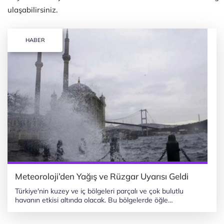
ulaşabilirsiniz.
HABER
Meteoroloji’den Yağış ve Rüzgar Uyarısı Geldi
Türkiye'nin kuzey ve iç bölgeleri parçalı ve çok bulutlu
havanın etkisi altında olacak. Bu bölgelerde öğle
saatlerinden itibaren sağanak yağmur beklenirken, Marmara,
Ege ve bazı doğu illerinde kuvvetli rüzgarlar konusunda