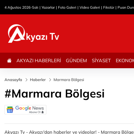
4 Ağustos 2026-Salı
Yazarlar
Foto Galeri
Video Galeri
Fikstür
Puan Du
AKYAZI HABERLERİ
GÜNDEM
SİYASET
EKONO
Anasayfa
Haberler
Marmara Bölgesi
#Marmara Bölgesi
Akyazı Tv - Akyazı'dan haberler ve videolar! - Marmara Bölgesi