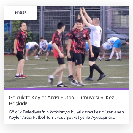
HABER
Gölcük’te Köyler Arası Futbol Turnuvası 6. Kez
Başladı!
Gölcük Belediyesi'nin katkılarıyla bu yıl altıncı kez düzenlenen
Köyler Arası Futbol Turnuvası, Şevketiye ile Ayvazpınar
arasındaki karşılaşma ile start aldı. KOCAELİ (İGFA) - Kocaeli
Gölcük Belediyesi’nin iş birliği ve Gölcük Köyleri Derneği'nin