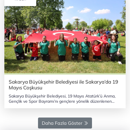
Sakarya Büyükşehir Belediyesi ile Sakarya’da 19
Mayıs Coşkusu
Sakarya Büyükşehir Belediyesi, 19 Mayıs Atatürk’ü Anma,
Gençlik ve Spor Bayramı’nı gençlere yönelik düzenlenen
coşkulu bir şenlikle kutladı. SAKARYA (İGFA) - Sakarya
Valiliği, Gençlik ve Spor İl Müdürlüğü ile Sakarya Uygulamalı
Bilimler Üniversitesi'nin iş birliğiyle organize edilen ’19 Mayıs
Gençlik ve Spor Şenliği’ programı kapsamında aileler, gençler
Daha Fazla Göster
ve çocuklar Aziz Duran Parkı’nda bir araya geldi. Kortej