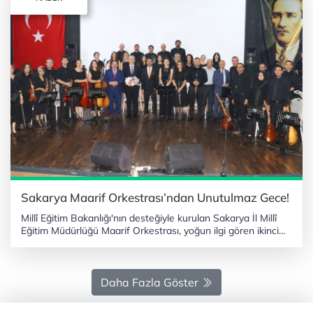
Sakarya Maarif Orkestrası’ndan Unutulmaz Gece!
Millî Eğitim Bakanlığı'nın desteğiyle kurulan Sakarya İl Millî
Eğitim Müdürlüğü Maarif Orkestrası, yoğun ilgi gören ikinci
konseri ile bir kez daha sanatseverlerin karşısına çıktı.
SAKARYA (İGFA) - Sakarya’daki çeşitli branşlardan gönüllü
öğretmenlerin bir araya gelerek oluşturduğu bu özel ekip,
amatör ruhu ve profesyonel anlayışı ile izleyicilere unutulmaz
Daha Fazla Göster
bir müzik gecesi sundu. YOĞUN KATILIM VE BEĞENİ İl Millî
Eğitim Müdürü, il ve ilçe yöneticileri, çok sayıda eğitimci ve