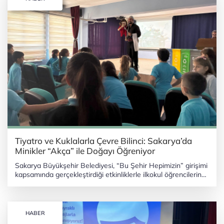
Tiyatro ve Kuklalarla Çevre Bilinci: Sakarya’da
Minikler “Akça” ile Doğayı Öğreniyor
Sakarya Büyükşehir Belediyesi, “Bu Şehir Hepimizin” girişimi
kapsamında gerçekleştirdiği etkinliklerle ilkokul öğrencilerine
çevre bilinci aşılıyor. SAKARYA (İGFA) - Sakarya Büyükşehir
Belediyesi, “Bu Şehir Hepimizin” girişimi aracılığıyla ilkokul
öğrencilerine çevre bilincini kazandırmaya devam ediyor.
Arifiye, Pamukova ve Söğütlü’de organize edilen etkinliklerde
HABER
sahnelenen “Akça” tiyatro oyunu ve kukla gösterileriyle