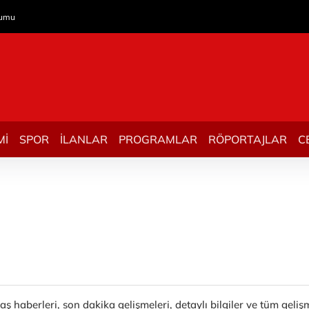
rumu
Mİ
SPOR
İLANLAR
PROGRAMLAR
RÖPORTAJLAR
C
ş haberleri, son dakika gelişmeleri, detaylı bilgiler ve tüm gel