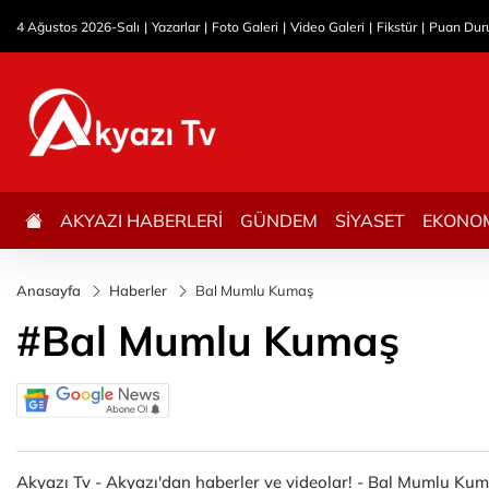
4 Ağustos 2026-Salı
Yazarlar
Foto Galeri
Video Galeri
Fikstür
Puan Du
AKYAZI HABERLERİ
GÜNDEM
SİYASET
EKONO
Anasayfa
Haberler
Bal Mumlu Kumaş
#Bal Mumlu Kumaş
Akyazı Tv - Akyazı'dan haberler ve videolar! - Bal Mumlu Kuma