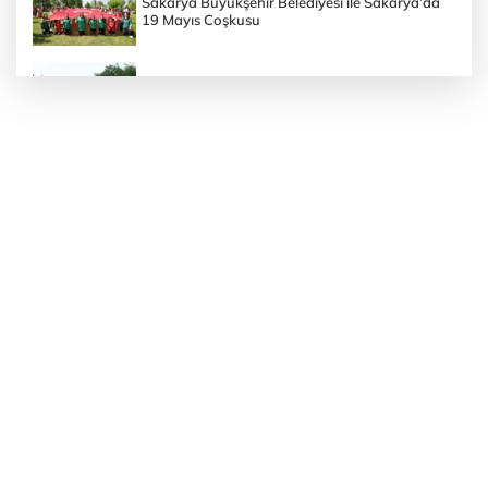
Sakarya Büyükşehir Belediyesi ile Sakarya’da
19 Mayıs Coşkusu
Sakarya Büyükşehir Belediyesi’nin Doğa
Yürüyüşünde 19 Mayıs
Sakarya Büyükşehir Belediyesi’nden Özel
Gereksinimli Gençlere Güvenli Yaşam
Sakarya Büyükşehir Belediyesi Kuşakları
Bisiklet Vadisi’nde Buluşturdu
Sakarya Büyükşehir Belediyesi ‘Kadın Kadına’
Projesiyle Taraklı’da