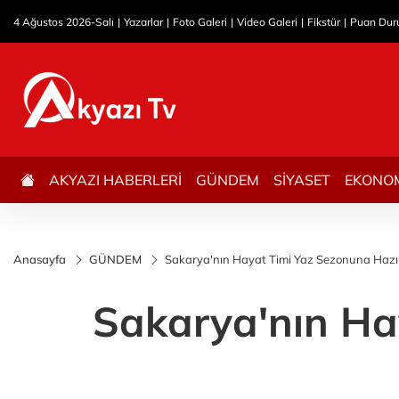
4 Ağustos 2026-Salı
Yazarlar
Foto Galeri
Video Galeri
Fikstür
Puan Du
AKYAZI HABERLERİ
GÜNDEM
SİYASET
EKONO
Anasayfa
GÜNDEM
Sakarya'nın Hayat Timi Yaz Sezonuna Hazır
Sakarya'nın Ha