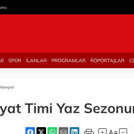
rumu
Mİ
SPOR
İLANLAR
PROGRAMLAR
RÖPORTAJLAR
C
lanıyor!
yat Timi Yaz Sezonun