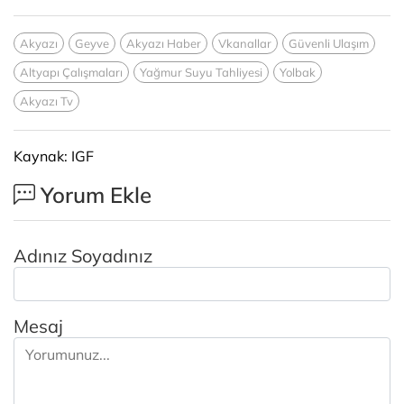
Akyazı
Geyve
Akyazı Haber
Vkanallar
Güvenli Ulaşım
Altyapı Çalışmaları
Yağmur Suyu Tahliyesi
Yolbak
Akyazı Tv
Kaynak: IGF
Yorum Ekle
Adınız Soyadınız
Mesaj