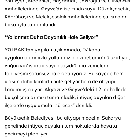
Yörükyeri, Madenler, Haydarlar, Çakıroğlu ve Güvençler
mahallelerinde;
Geyve’de
ise Fındıksuyu, Düzakçaşehir,
Köprübaşı ve Melekşesolak mahallelerinde çalışmalar
başarıyla tamamlandı.
“Yollarımız Daha Dayanıklı Hale Geliyor”
YOLBAK’tan
yapılan açıklamada, “V kanal
uygulamalarımızla yollarımızın hizmet ömrünü uzatıyor,
yoğun yağışlarda suyun taşıdığı malzemelerin
tahliyesini sorunsuz hale getiriyoruz. Bu sayede hem
ulaşım daha konforlu hale geliyor hem de altyapı
korunmuş oluyor.
Akyazı
ve
Geyve'deki
12 mahallede
bu çalışmalarımızı tamamladık, ihtiyaç duyulan diğer
ilçelerde uygulamalar sürecek” denildi.
Büyükşehir Belediyesi, bu altyapı modelini Sakarya
genelinde ihtiyaç duyulan tüm noktalarda hayata
geçirmeyi planlıyor.