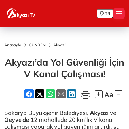
TR
Anasayfa
GÜNDEM
Akyazı’da
Yol
Güvenliği
Akyazı’da Yol Güvenliği İçin
İçin V
Kanal
Çalışması!
V Kanal Çalışması!
Sakarya Büyükşehir Belediyesi,
Akyazı
ve
Geyve’de
12 mahallede 20 km’lik V kanal
çalışması yaparak yol güvenliğini artırdı, su