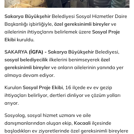
Sakarya
Büyükşehir
Belediyesi Sosyal Hizmetler Daire
Başkanlığı işbirliğiyle,
özel gereksinimli bireyler
ve
ailelerinin ihtiyaçlarını belirlemek üzere
Sosyal Proje
Ekibi
kuruldu.
SAKARYA
(İGFA) -
Sakarya
Büyükşehir
Belediyesi,
sosyal belediyecilik
ilkelerini benimseyerek
özel
gereksinimli bireyler
ve onların ailelerinin yanında yer
almaya devam ediyor.
Kurulan
Sosyal Proje Ekibi
, 16 ilçede ev ev gezip
ihtiyaçları belirliyor, dertleri dinliyor ve çözüm yolları
arıyor.
Sosyolog, sosyal hizmet uzmanı ve aile
danışmanlarından oluşan ekip,
Kocaali
ilçesinde
başladıkları ev ziyaretlerinde özel gereksinimli bireylere