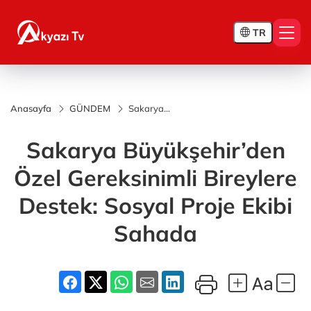
TR
Anasayfa
GÜNDEM
Sakarya
Büyükşehir’den
Özel
Sakarya Büyükşehir’den
Gereksinimli
Bireylere
Destek: Sosyal
Özel Gereksinimli Bireylere
Proje Ekibi
Sahada
Destek: Sosyal Proje Ekibi
Sahada