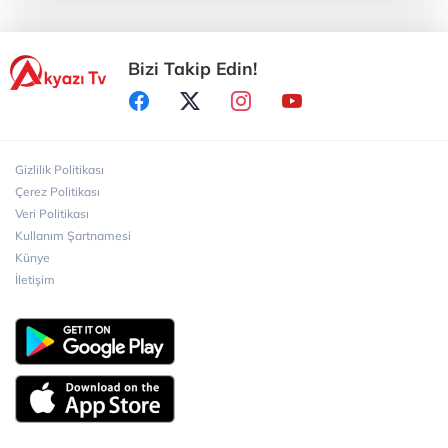
Yürüyüşünde 19 Mayıs
Bizi Takip Edin!
Sakarya Büyükşehir Belediyesi’nden Özel
Gereksinimli Gençlere Güvenli Yaşam
Sakarya Büyükşehir Belediyesi Kuşakları
Bisiklet Vadisi’nde Buluşturdu
Gizlilik Politikası
Çerez Politikası
Veri Politikası
Sakarya Büyükşehir Belediyesi ‘Kadın Kadına’
Kullanım Şartnamesi
Projesiyle Taraklı’da
Künye
İletişim