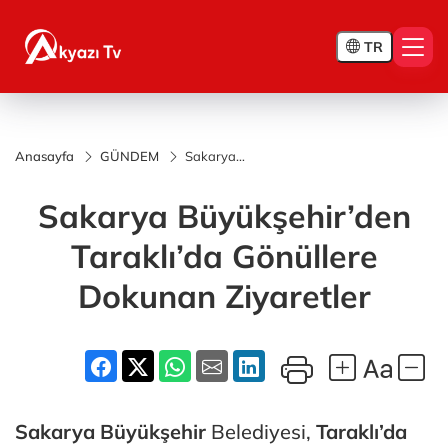
TR
Anasayfa
GÜNDEM
Sakarya
Büyükşehir’den
Taraklı’da
Sakarya Büyükşehir’den
Gönüllere
Dokunan
Ziyaretler
Taraklı’da Gönüllere
Dokunan Ziyaretler
Sakarya
Büyükşehir
Belediyesi,
Taraklı’da