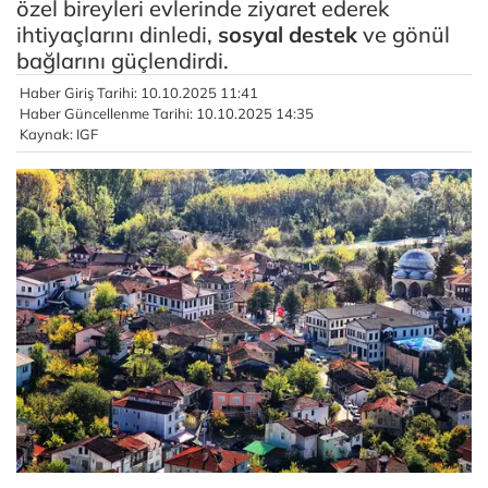
özel bireyleri evlerinde ziyaret ederek
ihtiyaçlarını dinledi,
sosyal destek
ve gönül
bağlarını güçlendirdi.
Haber Giriş Tarihi: 10.10.2025 11:41
Haber Güncellenme Tarihi: 10.10.2025 14:35
Kaynak: IGF